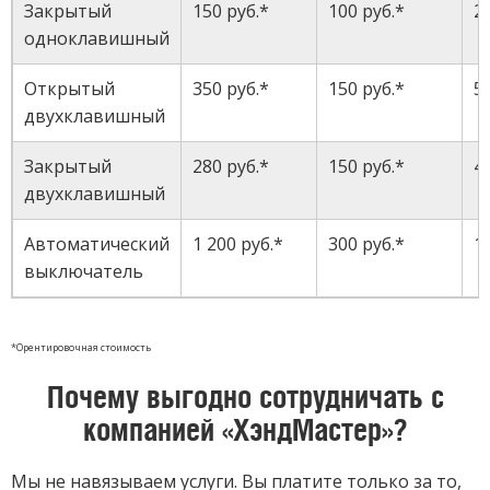
Закрытый
150 руб.*
100 руб.*
2
одноклавишный
Открытый
350 руб.*
150 руб.*
5
двухклавишный
Закрытый
280 руб.*
150 руб.*
4
двухклавишный
Автоматический
1 200 руб.*
300 руб.*
1
выключатель
*Орентировочная стоимость
Почему выгодно сотрудничать с
компанией «ХэндМастер»?
Мы не навязываем услуги. Вы платите только за то,